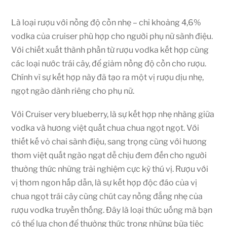
Là loại rượu với nồng độ cồn nhẹ – chỉ khoảng 4,6%
vodka của cruiser phù hợp cho người phụ nữ sành điệu.
Với chiết xuất thành phần từ rượu vodka kết hợp cùng
các loại nước trái cây, để giảm nồng độ cồn cho rượu.
Chính vì sự kết hợp này đã tạo ra một vị rượu dịu nhẹ,
ngọt ngào dành riêng cho phụ nữ.
Với Cruiser very blueberry, là sự kết hợp nhẹ nhàng giữa
vodka và hương việt quất chua chua ngọt ngọt. Với
thiết kế vỏ chai sành điệu, sang trọng cùng với hương
thơm việt quất ngào ngạt dễ chịu đem đến cho người
thưởng thức những trải nghiệm cực kỳ thú vị. Rượu với
vị thơm ngon hấp dẫn, là sự kết hợp độc đáo của vị
chua ngọt trái cây cùng chút cay nồng đắng nhẹ của
rượu vodka truyền thống. Đây là loại thức uống mà bạn
có thể lựa chọn để thưởng thức trong những bữa tiệc