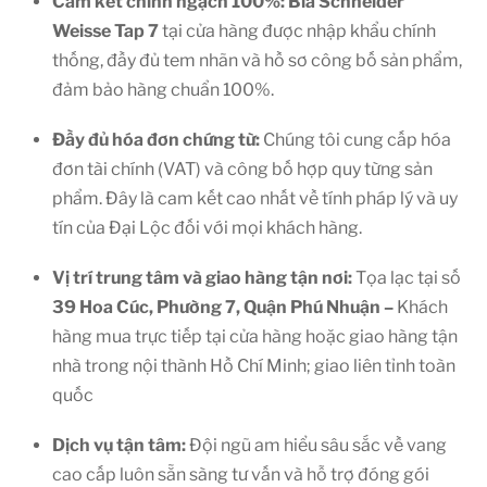
Cam kết chính ngạch 100%: Bia Schneider
Weisse Tap 7
tại cửa hàng được nhập khẩu chính
thống, đầy đủ tem nhãn và hồ sơ công bố sản phẩm,
đảm bảo hàng chuẩn 100%.
Đầy đủ hóa đơn chứng từ:
Chúng tôi cung cấp hóa
đơn tài chính (VAT) và công bố hợp quy từng sản
phẩm. Đây là cam kết cao nhất về tính pháp lý và uy
tín của Đại Lộc đối với mọi khách hàng.
Vị trí trung tâm và giao hàng tận nơi:
Tọa lạc tại số
39 Hoa Cúc, Phường 7, Quận Phú Nhuận –
Khách
hàng mua trực tiếp tại cửa hàng hoặc giao hàng tận
nhà trong nội thành Hồ Chí Minh; giao liên tỉnh toàn
quốc
Dịch vụ tận tâm:
Đội ngũ am hiểu sâu sắc về vang
cao cấp luôn sẵn sàng tư vấn và hỗ trợ đóng gói