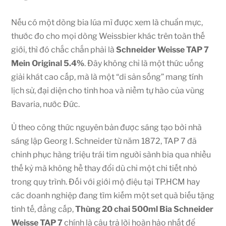
Nếu có một dòng bia lúa mì được xem là chuẩn mực,
thước đo cho mọi dòng Weissbier khác trên toàn thế
giới, thì đó chắc chắn phải là
Schneider Weisse TAP 7
Mein Original 5.4%
. Đây không chỉ là một thức uống
giải khát cao cấp, mà là một “di sản sống” mang tính
lịch sử, đại diện cho tinh hoa và niềm tự hào của vùng
Bavaria, nước Đức.
Ủ theo công thức nguyên bản được sáng tạo bởi nhà
sáng lập Georg I. Schneider từ năm 1872, TAP 7 đã
chinh phục hàng triệu trái tim người sành bia qua nhiều
thế kỷ mà không hề thay đổi dù chỉ một chi tiết nhỏ
trong quy trình. Đối với giới mộ điệu tại TP.HCM hay
các doanh nghiệp đang tìm kiếm một set quà biếu tặng
tinh tế, đẳng cấp,
Thùng 20 chai 500ml Bia Schneider
Weisse TAP 7
chính là câu trả lời hoàn hảo nhất để