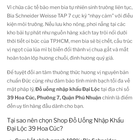
Vì chứa các tế bào men bia tự nhiên sinh trưởng liên tục,
Bia Schneider Weisse TAP 7 cực kỳ “nhạy cảm” với điều
kiện môi trường. Nếu lưu kho nóng, phơi nắng tại các
kho bãi tự phát như nguồn hàng xách tay trôi nổi dưới
thời tiết oi bức của TP.HCM, men bia sẽ bị chết, cấu trúc
vị ngọt của lúa mì bị biến đổi thành vị chua gắt và mất
hoàn toàn lớp hương chuối, đinh hương quý giá.
Để tuyệt đối an tâm thưởng thức hương vị nguyên bản
chuẩn Đức cũng như đảm bảo tính minh bạch tối đa về
mặt pháp lý,
Đồ uống nhập khẩu Đại Lộc
tại địa chỉ số
39 Hoa Cúc, Phường 7, Quận Phú Nhuận
chính là điểm
đến uy tín hàng đầu dành cho bạn.
Tại sao nên chọn Shop Đồ Uống Nhập Khẩu
Đại Lộc 39 Hoa Cúc?