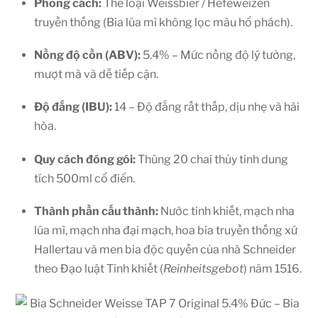
Phong cách:
Thể loại Weissbier / Hefeweizen
truyền thống (Bia lúa mì không lọc màu hổ phách).
Nồng độ cồn (ABV):
5.4% – Mức nồng độ lý tưởng,
mượt mà và dễ tiếp cận.
Độ đắng (IBU):
14 – Độ đắng rất thấp, dịu nhẹ và hài
hòa.
Quy cách đóng gói:
Thùng 20 chai thủy tinh dung
tích 500ml cổ điển.
Thành phần cấu thành:
Nước tinh khiết, mạch nha
lúa mì, mạch nha đại mạch, hoa bia truyền thống xứ
Hallertau và men bia độc quyền của nhà Schneider
theo Đạo luật Tinh khiết (
Reinheitsgebot
) năm 1516.