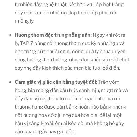
tự nhiên đầy nghệ thuật, kết hợp với lớp bọt trắng
dày mịn, lâu tan như một lớp kem xốp phủ trên
miệng ly.
Hương thơm đặc trưng nồng nàn:
Ngay khi rót ra
ly, TAP 7 bùng nổ hương thơm cực kỳ phức hợp và
đặc trưng của chuối chín mọng, quả lý chua quyện
cùng hương đinh hương, nhục đậu khấu và một chút
cay nhẹ đầy kích thích của men bia tươi cổ điển.
Cảm giác vị giác cân bằng tuyệt đối:
Trên vòm
họng, bia mang đến cấu trúc sánh mịn, mượt mà và
đầy đặn. Vị ngọt dịu tự nhiên từ mạch nha lúa mì
thượng hạng được cân bằng hoàn hảo bằng những
nốt hương hoa cỏ dịu nhẹ của hoa bia, để lại một
hậu vị sảng khoái, êm ái kéo dài mà không hề gây
cảm giác ngấy hay gắt cồn.