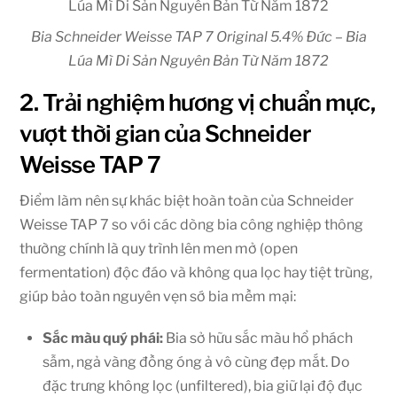
Bia Schneider Weisse TAP 7 Original 5.4% Đức – Bia
Lúa Mì Di Sản Nguyên Bản Từ Năm 1872
2. Trải nghiệm hương vị chuẩn mực,
vượt thời gian của Schneider
Weisse TAP 7
Điểm làm nên sự khác biệt hoàn toàn của Schneider
Weisse TAP 7 so với các dòng bia công nghiệp thông
thường chính là quy trình lên men mở (open
fermentation) độc đáo và không qua lọc hay tiệt trùng,
giúp bảo toàn nguyên vẹn sớ bia mềm mại:
Sắc màu quý phái:
Bia sở hữu sắc màu hổ phách
sẫm, ngả vàng đồng óng ả vô cùng đẹp mắt. Do
đặc trưng không lọc (unfiltered), bia giữ lại độ đục