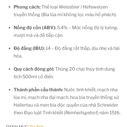
Phong cách:
Thể loại Weissbier / Hefeweizen
truyền thống (Bia lúa mì không lọc màu hổ phách).
Nồng độ cồn (ABV):
5.4% – Mức nồng độ lý tưởng,
mượt mà và dễ tiếp cận.
Độ đắng (IBU):
14 – Độ đắng rất thấp, dịu nhẹ và hài
hòa.
Quy cách đóng gói:
Thùng 20 chai thủy tinh dung
tích 500ml cổ điển.
Thành phần cấu thành:
Nước tinh khiết, mạch nha
lúa mì, mạch nha đại mạch, hoa bia truyền thống xứ
Hallertau và men bia độc quyền của nhà Schneider
theo Đạo luật Tinh khiết (
Reinheitsgebot
) năm 1516.
DANH MỤC:
Bia Đức