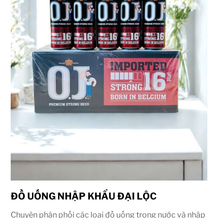
ĐỒ UỐNG NHẬP KHẨU ĐẠI LỘC
Chuyên phân phối các loại đồ uống trong nước và nhập