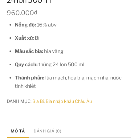
24 lon 500 ml
960.000
₫
Nồng độ:
16% abv
Xuất xứ:
Bỉ
Màu sắc bia:
bia vàng
Quy cách:
thùng 24 lon 500 ml
Thành phần:
lúa mạch, hoa bia, mạch nha, nước
tinh khiết
DANH MỤC:
Bia Bỉ
,
Bia nhập khẩu Châu Âu
MÔ TẢ
ĐÁNH GIÁ (0)