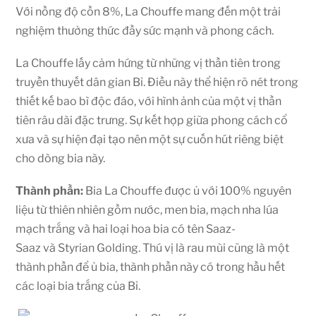
Với nồng độ cồn 8%, La Chouffe mang đến một trải
nghiệm thưởng thức đầy sức mạnh và phong cách.
La Chouffe lấy cảm hứng từ những vị thần tiên trong
truyền thuyết dân gian Bỉ. Điều này thể hiện rõ nét trong
thiết kế bao bì độc đáo, với hình ảnh của một vị thần
tiên râu dài đặc trưng. Sự kết hợp giữa phong cách cổ
xưa và sự hiện đại tạo nên một sự cuốn hút riêng biệt
cho dòng bia này.
Thành phần:
Bia La Chouffe được ủ với 100% nguyên
liệu từ thiên nhiên gồm nước, men bia, mạch nha lúa
mạch trắng và hai loại hoa bia có tên
Saaz-
Saaz
và
Styrian Golding
. Thú vị là rau mùi cũng là một
thành phần để ủ bia, thành phần này có trong hầu hết
các loại bia trắng của Bỉ.