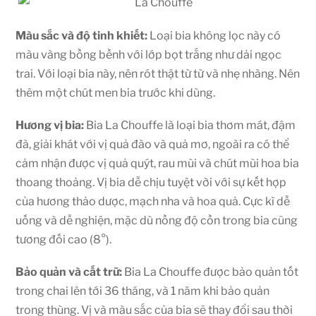
Màu sắc và độ tinh khiết:
Loại bia không lọc này có
màu vàng bồng bềnh với lớp bọt trắng như dải ngọc
trai. Với loại bia này, nên rót thật từ từ và nhẹ nhàng. Nên
thêm một chút men bia trước khi dùng.
Hương vị bia:
Bia La Chouffe là loại bia thơm mát, đậm
đà, giải khát với vị quả đào và quả mơ, ngoài ra có thể
cảm nhận được vị quả quýt, rau mùi và chút mùi hoa bia
thoang thoảng. Vị bia dễ chịu tuyệt vời với sự kết hợp
của hương thảo dược, mạch nha và hoa quả. Cực kì dễ
uống và dễ nghiện, mặc dù nồng độ cồn trong bia cũng
tương đối cao (8°).
Bảo quản và cất trữ:
Bia La Chouffe được bảo quản tốt
trong chai lên tới 36 tháng, và 1 năm khi bảo quản
trong thùng. Vị và màu sắc của bia sẽ thay đổi sau thời