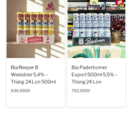
Bia Reeper B
Bia Paderborner
Weissbier 5,4% –
Export 500ml 5,5% –
Thùng 24 Lon 500ml
Thùng 24 Lon
936.000
₫
792.000
₫