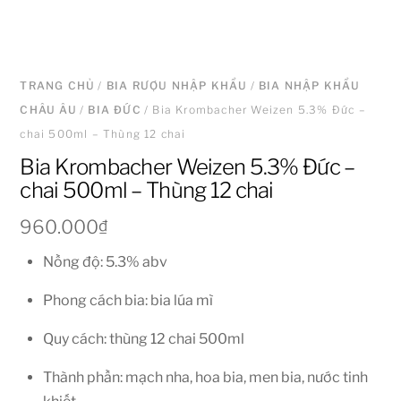
TRANG CHỦ
/
BIA RƯỢU NHẬP KHẨU
/
BIA NHẬP KHẨU
CHÂU ÂU
/
BIA ĐỨC
/ Bia Krombacher Weizen 5.3% Đức –
chai 500ml – Thùng 12 chai
Bia Krombacher Weizen 5.3% Đức –
chai 500ml – Thùng 12 chai
960.000
₫
Nồng độ: 5.3% abv
Phong cách bia: bia lúa mì
Quy cách: thùng 12 chai 500ml
Thành phần: mạch nha, hoa bia, men bia, nước tinh