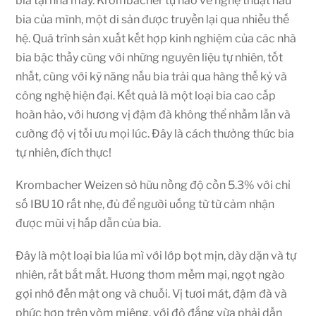
bia tại nhà máy. Krombacher tự hào về nghệ thuật nấu
bia của mình, một di sản được truyền lại qua nhiều thế
hệ. Quá trình sản xuất kết hợp kinh nghiệm của các nhà
bia bậc thầy cùng với những nguyên liệu tự nhiên, tốt
nhất, cùng với kỹ năng nấu bia trải qua hàng thế kỷ và
công nghệ hiện đại. Kết quả là một loại bia cao cấp
hoàn hảo, với hương vị đậm đà không thể nhầm lẫn và
cường độ vị tối ưu mọi lúc. Đây là cách thưởng thức bia
tự nhiên, đích thực!
Krombacher Weizen sở hữu nồng độ cồn 5.3% với chỉ
số IBU 10 rất nhẹ, đủ để người uống từ từ cảm nhận
được mùi vị hấp dẫn của bia.
Đây là một loại bia lúa mì với lớp bọt mịn, dày dặn và tự
nhiên, rất bắt mắt. Hương thơm mềm mại, ngọt ngào
gợi nhớ đến mật ong và chuối. Vị tươi mát, đậm đà và
phức hợp trên vòm miệng, với độ đắng vừa phải dẫn