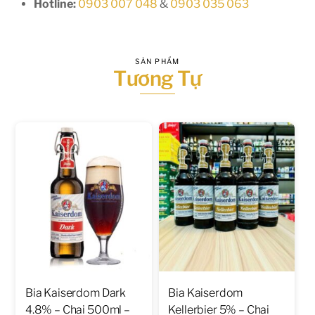
Hotline:
0903 007 048
&
0903 035 063
SẢN PHẨM
Tương Tự
Bia Kaiserdom Dark
Bia Kaiserdom
4.8% – Chai 500ml –
Kellerbier 5% – Chai