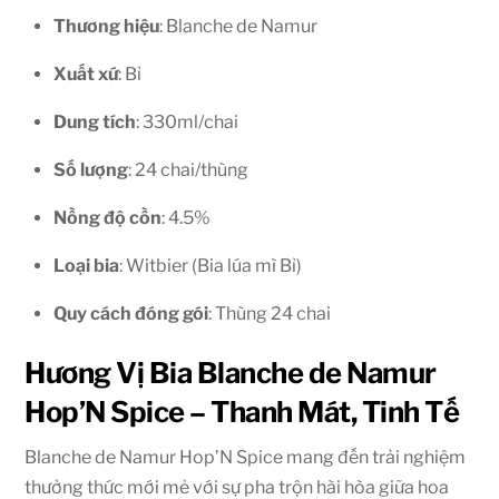
Thương hiệu
: Blanche de Namur
Xuất xứ
: Bỉ
Dung tích
: 330ml/chai
Số lượng
: 24 chai/thùng
Nồng độ cồn
: 4.5%
Loại bia
: Witbier (Bia lúa mì Bỉ)
Quy cách đóng gói
: Thùng 24 chai
Hương Vị Bia Blanche de Namur
Hop’N Spice – Thanh Mát, Tinh Tế
Blanche de Namur Hop’N Spice mang đến trải nghiệm
thưởng thức mới mẻ với sự pha trộn hài hòa giữa hoa