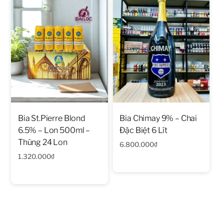
Bia St.Pierre Blond
Bia Chimay 9% – Chai
6.5% – Lon 500ml –
Đặc Biệt 6 Lít
Thùng 24 Lon
6.800.000
₫
1.320.000
₫