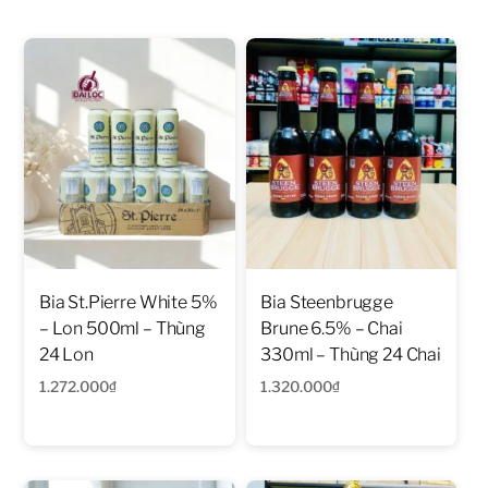
Bia St.Pierre White 5%
Bia Steenbrugge
– Lon 500ml – Thùng
Brune 6.5% – Chai
24 Lon
330ml – Thùng 24 Chai
1.272.000
₫
1.320.000
₫