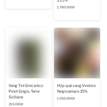
15,5%
1.780.000
₫
Vang Tini Grecanico
Hộp quà vang Vindoro
Pinot Grigio, Terre
Negroamaro 15%
Siciliane
1.050.000
₫
210.000
₫