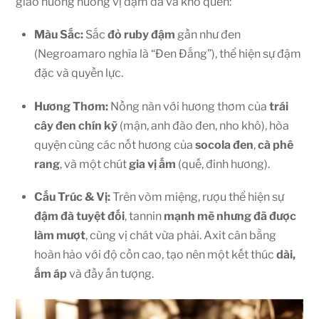
giao hưởng hương vị đậm đà và khó quên:
Màu Sắc:
Sắc
đỏ ruby đậm
gần như đen
(Negroamaro nghĩa là “Đen Đắng”), thể hiện sự đậm
đặc và quyền lực.
Hương Thơm:
Nồng nàn với hương thơm của
trái
cây đen chín kỹ
(mận, anh đào đen, nho khô), hòa
quyện cùng các nốt hương của
socola đen
,
cà phê
rang
, và một chút
gia vị ấm
(quế, đinh hương).
Cấu Trúc & Vị:
Trên vòm miệng, rượu thể hiện sự
đậm đà tuyệt đối
, tannin
mạnh mẽ nhưng đã được
làm mượt
, cùng vị chát vừa phải. Axit cân bằng
hoàn hảo với độ cồn cao, tạo nên một kết thúc
dài,
ấm áp
và đầy ấn tượng.