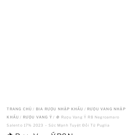
TRANG CHỦ
/
BIA RƯỢU NHẬP KHẨU
/
RƯỢU VANG NHẬP
KHẨU
/
RƯỢU VANG Ý
/ 🍇 Rượu Vang Ý R8 Negroamaro
Salento 17% 2023 – Sức Mạnh Tuyệt Đối Từ Puglia