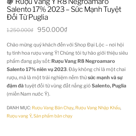
🍇 Rượu Vang Ý R8 Negroamaro
Salento 17% 2023 – Sức Mạnh Tuyệt
Đối Từ Puglia
Giá
Giá
950.000
₫
1.250.000
₫
gốc
hiện
Chào mừng quý khách đến với Shop Đại Lộc – nơi hội
là:
tại
tụ tinh hoa rượu vang Ý! Chúng tôi tự hào giới thiệu siêu
1.250.000₫.
là:
phẩm đang gây sốt:
Rượu Vang R8 Negroamaro
950.000₫.
Salento 17% niên vụ 2023
. Đây không chỉ là một chai
rượu, mà là một trải nghiệm nếm thử
sức mạnh và sự
đậm đà
tuyệt đối từ vùng đất nắng gió
Salento, Puglia
(miền Nam nước Ý).
DANH MỤC:
Rượu Vang Bán Chạy
,
Rượu Vang Nhập Khẩu
,
Rượu vang Ý
,
Sản phẩm bán chạy