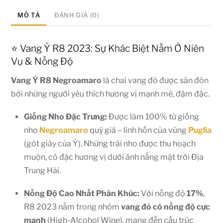
MÔ TẢ
ĐÁNH GIÁ (0)
⭐ Vang Ý R8 2023: Sự Khác Biệt Nằm Ở Niên
Vụ & Nồng Độ
Vang Ý R8 Negroamaro
là chai vang đỏ được săn đón
bởi những người yêu thích hương vị mạnh mẽ, đậm đặc.
Giống Nho Đặc Trưng:
Được làm 100% từ giống
nho
Negroamaro
quý giá – linh hồn của vùng
Puglia
(gót giày của Ý). Những trái nho được thu hoạch
muộn, cô đặc hương vị dưới ánh nắng mặt trời Địa
Trung Hải.
Nồng Độ Cao Nhất Phân Khúc:
Với nồng độ
17%
,
R8 2023 nằm trong nhóm
vang đỏ có nồng độ cực
mạnh
(High-Alcohol Wine), mang đến cấu trúc