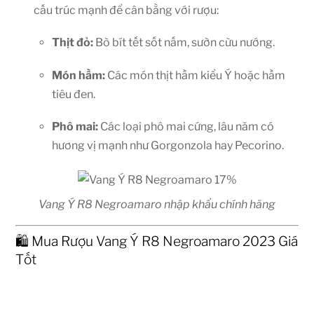
cấu trúc mạnh để cân bằng với rượu:
Thịt đỏ:
Bò bít tết sốt nấm, sườn cừu nướng.
Món hầm:
Các món thịt hầm kiểu Ý hoặc hầm
tiêu đen.
Phô mai:
Các loại phô mai cứng, lâu năm có
hương vị mạnh như Gorgonzola hay Pecorino.
Vang Ý R8 Negroamaro nhập khẩu chính hãng
🛍️ Mua Rượu Vang Ý R8 Negroamaro 2023 Giá
Tốt