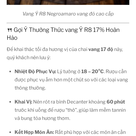
Vang Ý R8 Negroamaro vang đỏ cao cấp
🍴 Gợi Ý Thưởng Thức vang Ý R8 17% Hoàn
Hảo
Để khai thác tối đa hương vị của chai
vang 17 độ
này,
quý khách nên lưu ý:
Nhiệt Độ Phục Vụ:
Lý tưởng ở
18 – 20°C
. Rượu cần
được phục vụ ấm hơn một chút so với các loại vang
thông thường.
Khai Vị:
Nên rót ra bình Decanter khoảng
60 phút
trước khi uống để rượu “thở”, giúp làm mềm tannin
và bung tỏa hương thơm.
Kết Hợp Món Ăn:
Rất phù hợp với các món ăn cần