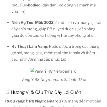
rượu
Full-bodied
(đầy đặn), cô đọng và mạnh mẽ
vượt trội.
Niên Vụ Tươi Mới:
2023
là một niên vụ mang lại trái
cây chín mọng, giúp R8 duy trì được sự cân bằng
giữa độ cồn cao và hương vị trái cây phong phú.
Kỹ Thuật Làm Vang:
Rượu được ủ trong các thùng
gỗ sồi, mang lại sự mềm mại cho tannin và thêm
các nốt hương thứ cấp phức tạp.
Vang Ý R8 Negroamaro Salento 17%
👃 Hương Vị & Cấu Trúc Đầy Lôi Cuốn
Rượu vang Ý R8 Negroamaro 17%
mang đến một bản