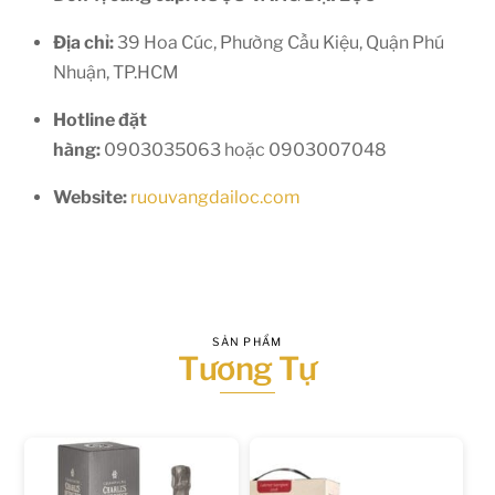
Địa chỉ:
39
Hoa Cúc, Phường Cầu Kiệu, Quận Phú
Nhuận, TP.HCM
Hotline đặt
hàng:
0903035063
hoặc
0903007048
Website:
ruouvangdailoc.com
SẢN PHẨM
Tương Tự