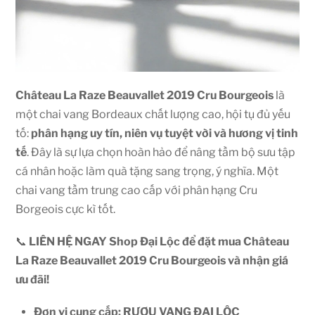
Château La Raze Beauvallet 2019 Cru Bourgeois
là
một chai vang Bordeaux chất lượng cao, hội tụ đủ yếu
tố:
phân hạng uy tín, niên vụ tuyệt vời và hương vị tinh
tế
. Đây là sự lựa chọn hoàn hảo để nâng tầm bộ sưu tập
cá nhân hoặc làm quà tặng sang trọng, ý nghĩa. Một
chai vang tầm trung cao cấp với phân hạng Cru
Borgeois cực kì tốt.
📞
LIÊN HỆ NGAY Shop Đại Lộc để đặt mua Château
La Raze Beauvallet 2019 Cru Bourgeois và nhận giá
ưu đãi!
Đơn vị cung cấp: RƯỢU VANG ĐẠI LỘC