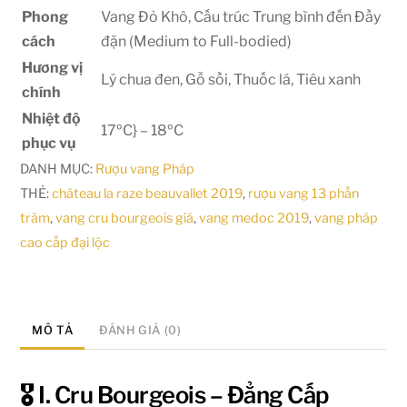
Phong
Vang Đỏ Khô, Cấu trúc Trung bình đến Đầy
cách
đặn (Medium to Full-bodied)
Hương vị
Lý chua đen, Gỗ sồi, Thuốc lá, Tiêu xanh
chính
Nhiệt độ
17ºC} – 18ºC
phục vụ
DANH MỤC:
Rượu vang Pháp
THẺ:
château la raze beauvallet 2019
,
rượu vang 13 phần
trăm
,
vang cru bourgeois giá
,
vang medoc 2019
,
vang pháp
cao cấp đại lộc
MÔ TẢ
ĐÁNH GIÁ (0)
🎖️ I. Cru Bourgeois – Đẳng Cấp