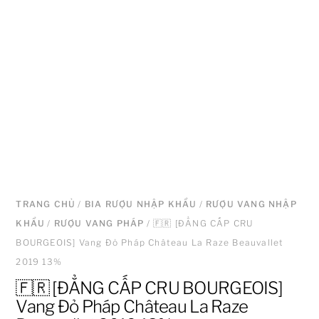
TRANG CHỦ
/
BIA RƯỢU NHẬP KHẨU
/
RƯỢU VANG NHẬP
KHẨU
/
RƯỢU VANG PHÁP
/ 🇫🇷 [ĐẲNG CẤP CRU
BOURGEOIS] Vang Đỏ Pháp Château La Raze Beauvallet
2019 13%
🇫🇷 [ĐẲNG CẤP CRU BOURGEOIS]
Vang Đỏ Pháp Château La Raze