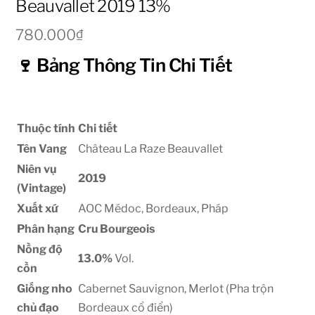
Beauvallet 2019 13%
780.000
₫
🍷 Bảng Thông Tin Chi Tiết
Thuộc tính
Chi tiết
Tên Vang
Château La Raze Beauvallet
Niên vụ
2019
(Vintage)
Xuất xứ
AOC Médoc, Bordeaux, Pháp
Phân hạng
Cru Bourgeois
Nồng độ
13.0%
Vol.
cồn
Giống nho
Cabernet Sauvignon, Merlot (Pha trộn
chủ đạo
Bordeaux cổ điển)