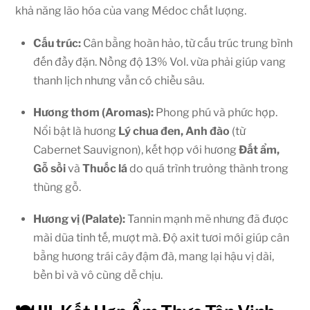
khả năng lão hóa của vang Médoc chất lượng.
Cấu trúc:
Cân bằng hoàn hảo, từ cấu trúc trung bình
đến đầy đặn. Nồng độ 13% Vol. vừa phải giúp vang
thanh lịch nhưng vẫn có chiều sâu.
Hương thơm (Aromas):
Phong phú và phức hợp.
Nổi bật là hương
Lý chua đen, Anh đào
(từ
Cabernet Sauvignon), kết hợp với hương
Đất ẩm,
Gỗ sồi
và
Thuốc lá
do quá trình trưởng thành trong
thùng gỗ.
Hương vị (Palate):
Tannin mạnh mẽ nhưng đã được
mài dũa tinh tế, mượt mà. Độ axit tươi mới giúp cân
bằng hương trái cây đậm đà, mang lại hậu vị dài,
bền bỉ và vô cùng dễ chịu.