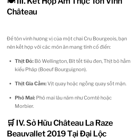
🍽️ III. Kết Hợp Ẩm Thực Tôn Vinh
Château
Để tôn vinh hương vị của một chai Cru Bourgeois, bạn
nên kết hợp với các món ăn mang tính cổ điển:
Thịt Đỏ:
Bò Wellington, Bít tết tiêu đen, Thịt bò hầm
kiểu Pháp (Boeuf Bourguignon).
Thịt Gia Cầm:
Vịt quay hoặc ngỗng quay sốt mận.
Phô Mai:
Phô mai lâu năm như Comté hoặc
Morbier.
🛒 IV. Sở Hữu Château La Raze
Beauvallet 2019 Tại Đại Lộc