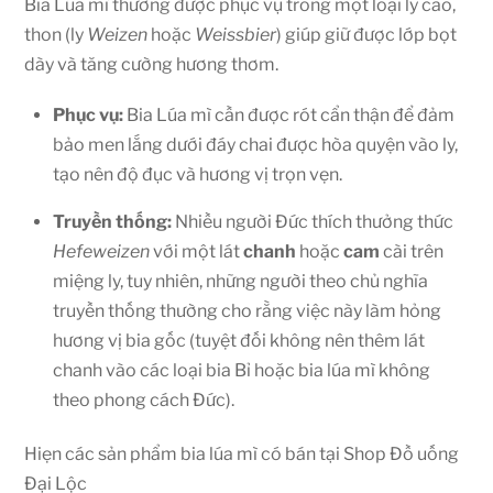
Bia Lúa mì thường được phục vụ trong một loại ly cao,
thon (ly
Weizen
hoặc
Weissbier
) giúp giữ được lớp bọt
dày và tăng cường hương thơm.
Phục vụ:
Bia Lúa mì cần được rót cẩn thận để đảm
bảo men lắng dưới đáy chai được hòa quyện vào ly,
tạo nên độ đục và hương vị trọn vẹn.
Truyền thống:
Nhiều người Đức thích thưởng thức
Hefeweizen
với một lát
chanh
hoặc
cam
cài trên
miệng ly, tuy nhiên, những người theo chủ nghĩa
truyền thống thường cho rằng việc này làm hỏng
hương vị bia gốc (tuyệt đối không nên thêm lát
chanh vào các loại bia Bỉ hoặc bia lúa mì không
theo phong cách Đức).
Hiẹn các sản phẩm bia lúa mì có bán tại Shop Đồ uống
Đại Lộc