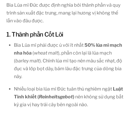
Bia Lúa mì Đức được định nghĩa bởi thành phần và quy
trình sản xuất đặc trưng, mang lại hương vị không thể
lẫn vào đâu được.
1. Thành phần Cốt Lõi
Bia Lúa mì phải được ủ với ít nhất
50% lúa mì mạch
nha hóa
(
wheat malt
), phần còn lại là lúa mạch
(
barley malt
). Chính lúa mì tạo nên màu sắc nhạt, độ
đục và lớp bọt dày, bám lâu đặc trưng của dòng bia
này.
Nhiều loại bia lúa mì Đức tuân thủ nghiêm ngặt
Luật
Tinh khiết (
Reinheitsgebot
)
nên không sử dụng bất
kỳ gia vị hay trái cây bên ngoài nào.