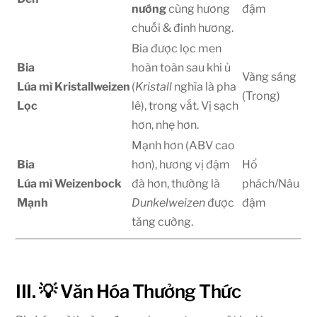
nướng
cùng hương
đậm
chuối & đinh hương.
Bia được lọc men
Bia
hoàn toàn sau khi ủ
Vàng sáng
Lúa mì
Kristallweizen
(
Kristall
nghĩa là pha
(Trong)
Lọc
lê), trong vắt. Vị sạch
hơn, nhẹ hơn.
Mạnh hơn (ABV cao
Bia
hơn), hương vị đậm
Hổ
Lúa mì
Weizenbock
đà hơn, thường là
phách/Nâu
Mạnh
Dunkelweizen
được
đậm
tăng cường.
III. 💡 Văn Hóa Thưởng Thức