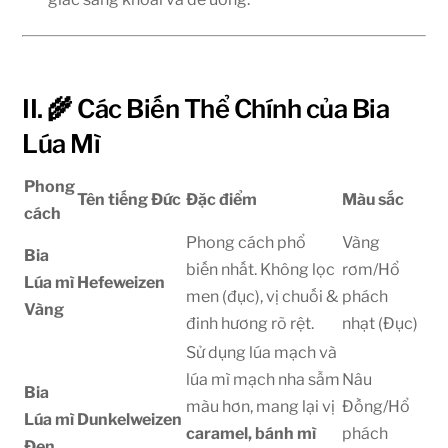
II. 🌾 Các Biến Thể Chính của Bia
Lúa Mì
Phong
Tên tiếng Đức
Đặc điểm
Màu sắc
cách
Phong cách phổ
Vàng
Bia
biến nhất. Không lọc
rơm/Hổ
Lúa mì
Hefeweizen
men (đục), vị chuối &
phách
Vàng
đinh hương rõ rệt.
nhạt (Đục)
Sử dụng lúa mạch và
lúa mì mạch nha sẫm
Nâu
Bia
màu hơn, mang lại vị
Đồng/Hổ
Lúa mì
Dunkelweizen
caramel, bánh mì
phách
Đen