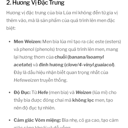
2. Hương Vị Đặc Trưng
Hương vị đặc trưng của bia Lúa mì không đến từ gia vị
thêm vào, mà là sản phẩm của quá trình lên men đặc
biệt:
Men Weizen:
Men bia lúa mì tạo ra các este (esters)
và phenol (phenols) trong quá trình lên men, mang
lại hương thơm của
chuối (
banana/isoamyl
acetate
)
và
đinh hương (
clove/4-vinyl guaiacol
)
.
Đây là dấu hiệu nhận biết quan trọng nhất của
Hefeweizen
truyền thống.
Độ Đục:
Từ
Hefe
(men bia) và
Weizen
(lúa mì) cho
thấy bia được đóng chai mà
không lọc
men, tạo
nên độ đục tự nhiên.
Cảm giác Vòm miệng:
Bia nhẹ, có ga cao, tạo cảm
giác sảng khoái và dễ uống.