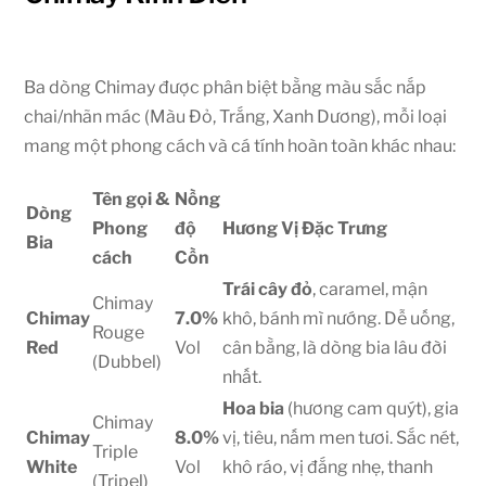
Ba dòng Chimay được phân biệt bằng màu sắc nắp
chai/nhãn mác (Màu Đỏ, Trắng, Xanh Dương), mỗi loại
mang một phong cách và cá tính hoàn toàn khác nhau:
Tên gọi &
Nồng
Dòng
Phong
độ
Hương Vị Đặc Trưng
Bia
cách
Cồn
Trái cây đỏ
, caramel, mận
Chimay
Chimay
7.0%
khô, bánh mì nướng. Dễ uống,
Rouge
Red
Vol
cân bằng, là dòng bia lâu đời
(Dubbel)
nhất.
Hoa bia
(hương cam quýt), gia
Chimay
Chimay
8.0%
vị, tiêu, nấm men tươi. Sắc nét,
Triple
White
Vol
khô ráo, vị đắng nhẹ, thanh
(Tripel)