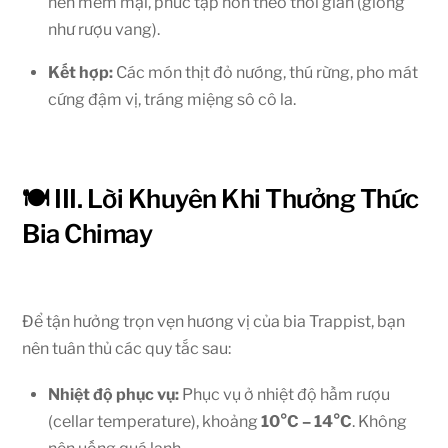
nên mềm mại, phức tạp hơn theo thời gian (giống
như rượu vang).
Kết hợp:
Các món thịt đỏ nướng, thú rừng, pho mát
cứng đậm vị, tráng miệng sô cô la.
🍽️ III. Lời Khuyên Khi Thưởng Thức
Bia Chimay
Để tận hưởng trọn vẹn hương vị của bia Trappist, bạn
nên tuân thủ các quy tắc sau:
Nhiệt độ phục vụ:
Phục vụ ở nhiệt độ hầm rượu
(cellar temperature), khoảng
10°C – 14°C
. Không