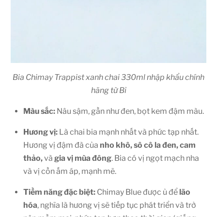
Bia Chimay Trappist xanh chai 330ml nhập khẩu chính
hãng từ Bỉ
Màu sắc:
Nâu sậm, gần như đen, bọt kem đậm màu.
Hương vị:
Là chai bia mạnh nhất và phức tạp nhất.
Hương vị đậm đà của
nho khô, sô cô la đen, cam
thảo,
và
gia vị mùa đông
. Bia có vị ngọt mạch nha
và vị cồn ấm áp, mạnh mẽ.
Tiềm năng đặc biệt:
Chimay Blue được ủ để
lão
hóa
, nghĩa là hương vị sẽ tiếp tục phát triển và trở