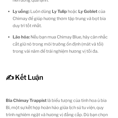
nên uống quá lạnh.
Ly uống:
Luôn dùng
Ly Tulip
hoặc
Ly Goblet
của
Chimay để giúp hương thơm tập trung và bọt bia
duy trì tốt nhất.
Lão hóa:
Nếu bạn mua Chimay Blue, hãy cân nhắc
cất giữ nó trong môi trường ổn định (mát và tối)
trong vài năm để trải nghiệm hương vị tối đa.
✍️ Kết Luận
Bia Chimay Trappist
là biểu tượng của tinh hoa ủ bia
Bỉ, một sự kết hợp hoàn hảo giữa lịch sử tu viện, quy
trình nghiêm ngặt và hương vị đẳng cấp. Dù bạn chọn