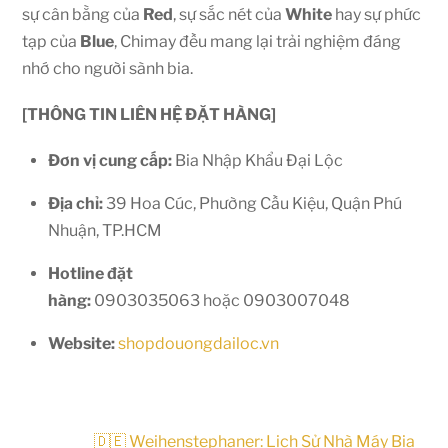
sự cân bằng của
Red
, sự sắc nét của
White
hay sự phức
tạp của
Blue
, Chimay đều mang lại trải nghiệm đáng
nhớ cho người sành bia.
[THÔNG TIN LIÊN HỆ ĐẶT HÀNG]
Đơn vị cung cấp:
Bia Nhập Khẩu Đại Lộc
Địa chỉ:
39
Hoa Cúc, Phường Cầu Kiệu, Quận Phú
Nhuận, TP.HCM
Hotline đặt
hàng:
0903035063
hoặc
0903007048
Website:
shopdouongdailoc.vn
🇩🇪 Weihenstephaner: Lịch Sử Nhà Máy Bia