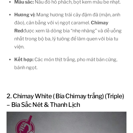
Màu sắc:
Nâu đỏ hổ phách, bọt kem màu be nhạt.
Hương vị:
Mang hương trái cây đậm đà (mận, anh
đào), cân bằng với vị ngọt caramel.
Chimay
Red
được xem là dòng bia “nhẹ nhàng” và dễ uống
nhất trong bộ ba, lý tưởng để làm quen với bia tu
viện.
Kết hợp:
Các món thịt trắng, pho mát bán cứng,
bánh ngọt.
2. Chimay White ( Bia Chimay trắng) (Triple)
– Bia Sắc Nét & Thanh Lịch