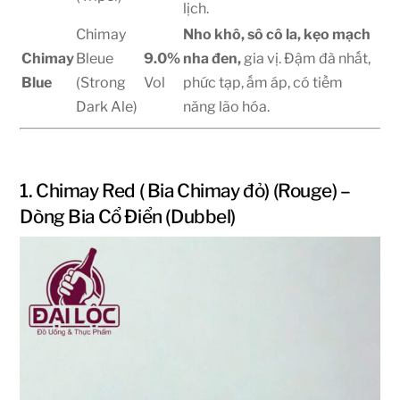
lịch.
Chimay
Nho khô, sô cô la, kẹo mạch
Chimay
Bleue
9.0%
nha đen,
gia vị. Đậm đà nhất,
Blue
(Strong
Vol
phức tạp, ấm áp, có tiềm
Dark Ale)
năng lão hóa.
1. Chimay Red ( Bia Chimay đỏ) (Rouge) –
Dòng Bia Cổ Điển (Dubbel)