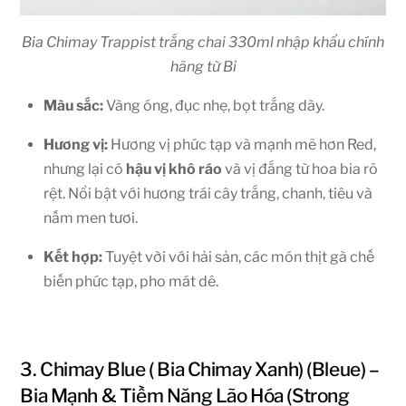
Bia Chimay Trappist trắng chai 330ml nhập khẩu chính
hãng từ Bỉ
Màu sắc:
Vàng óng, đục nhẹ, bọt trắng dày.
Hương vị:
Hương vị phức tạp và mạnh mẽ hơn Red,
nhưng lại có
hậu vị khô ráo
và vị đắng từ hoa bia rõ
rệt. Nổi bật với hương trái cây trắng, chanh, tiêu và
nấm men tươi.
Kết hợp:
Tuyệt vời với hải sản, các món thịt gà chế
biến phức tạp, pho mát dê.
3. Chimay Blue ( Bia Chimay Xanh) (Bleue) –
Bia Mạnh & Tiềm Năng Lão Hóa (Strong